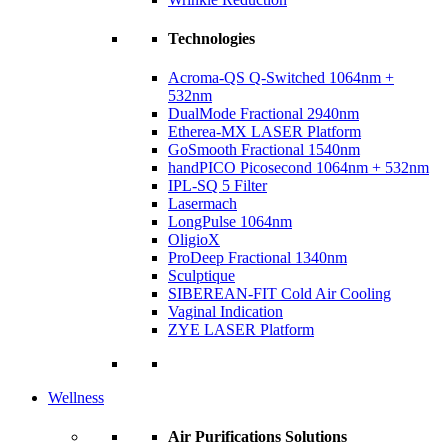
Technologies
Acroma-QS Q-Switched 1064nm +
532nm
DualMode Fractional 2940nm
Etherea-MX LASER Platform
GoSmooth Fractional 1540nm
handPICO Picosecond 1064nm + 532nm
IPL-SQ 5 Filter
Lasermach
LongPulse 1064nm
OligioX
ProDeep Fractional 1340nm
Sculptique
SIBEREAN-FIT Cold Air Cooling
Vaginal Indication
ZYE LASER Platform
Wellness
Air Purifications Solutions