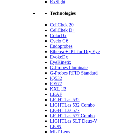
RxSight
Technologies
CellChek 20
CellChek D+
ColorDx
Cyclo G6
Endoprobes
Etherea + IPL for Dry Eye
EvokeDx
EyeKinetix
G-Probes Illuminate
G-Probes RFID Standard
IQ532
IQ577
KXL 1B
LEAF
LIGHTLas 532
LIGHTLas 532 Combo
LIGHTLas 577
LIGHTLas 577 Combo
LIGHTLas SLT Deux-V
LION
MLT Lens