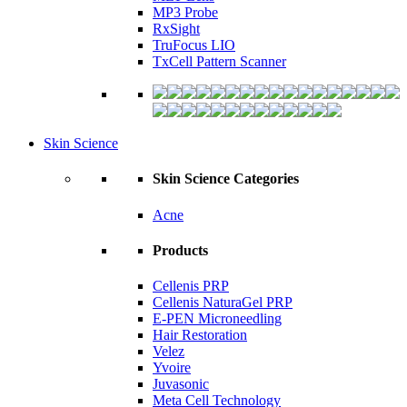
MP3 Probe
RxSight
TruFocus LIO
TxCell Pattern Scanner
Skin Science
Skin Science Categories
Acne
Products
Cellenis PRP
Cellenis NaturaGel PRP
E-PEN Microneedling
Hair Restoration
Velez
Yvoire
Juvasonic
Meta Cell Technology