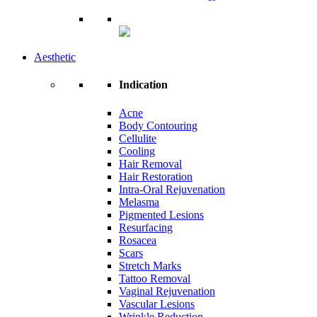
Aesthetic
Indication
Acne
Body Contouring
Cellulite
Cooling
Hair Removal
Hair Restoration
Intra-Oral Rejuvenation
Melasma
Pigmented Lesions
Resurfacing
Rosacea
Scars
Stretch Marks
Tattoo Removal
Vaginal Rejuvenation
Vascular Lesions
Wrinkle Reduction