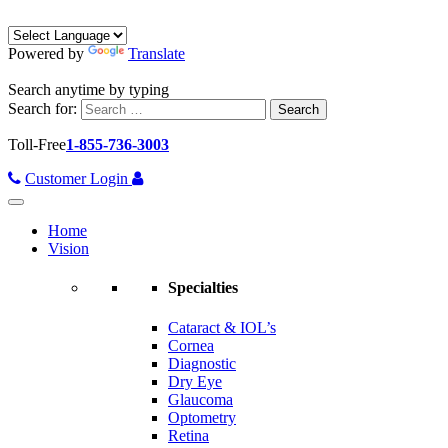
Powered by
Translate
Search anytime by typing
Search for:
Toll-Free
1-855-736-3003
Customer Login
Home
Vision
Specialties
Cataract & IOL’s
Cornea
Diagnostic
Dry Eye
Glaucoma
Optometry
Retina